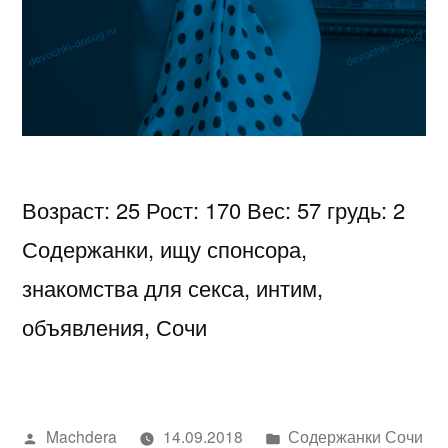
Возраст: 25 Рост: 170 Вес: 57 грудь: 2
Содержанки, ищу спонсора,
знакомства для секса, интим,
объявления, Сочи
Написано
Написано
Machdera
14.09.2018
Содержанки Сочи