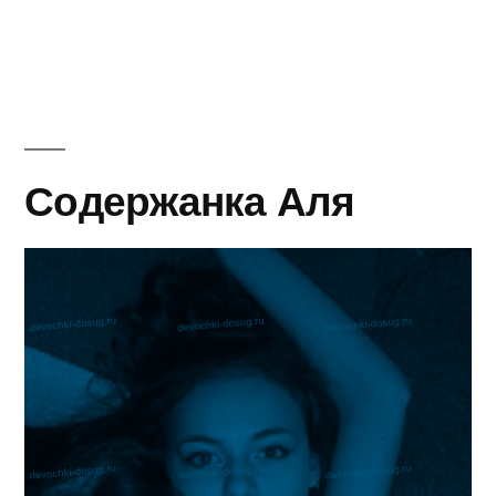
автором
в
Содержанка Аля