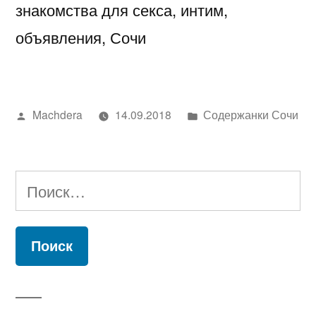
знакомства для секса, интим,
объявления, Сочи
Написано
Написано
Machdera
14.09.2018
Содержанки Сочи
автором
в
Найти: