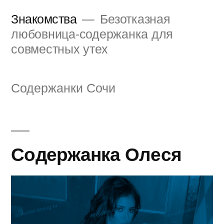
Перейти
Знакомства
Безотказная
к
любовница-содержанка для
совместных утех
содержимому
Содержанки Сочи
Содержанка Олеся