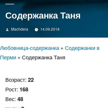
Содержанка Таня
Написано
Machdera
14.09.2018
автором
Любовница-содержанка
»
Содержанки в
Перми
»
Содержанка Таня
Возраст:
22
Рост:
168
Вес:
48