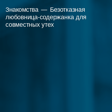
Перейти
Знакомства
Безотказная
к
любовница-содержанка для
совместных утех
содержимому